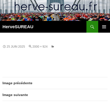
Aller
au
contenu
Recherche
HerveSUREAU
MENU
PRINCI
25 JUIN 2025
2000 × 924
Image précédente
Image suivante